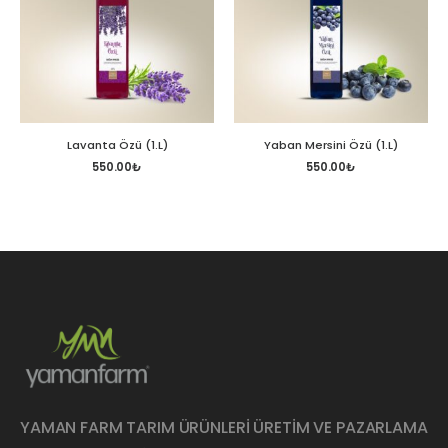
Lavanta Özü (1.L)
Yaban Mersini Özü (1.L)
550.00
₺
550.00
₺
YAMAN FARM TARIM ÜRÜNLERİ ÜRETİM VE PAZARLAMA