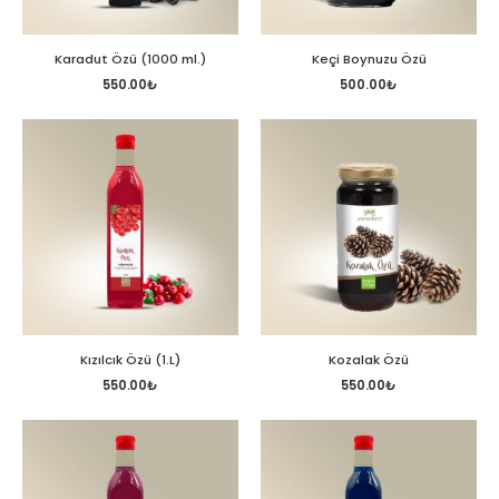
Karadut Özü (1000 ml.)
Keçi Boynuzu Özü
550.00
₺
500.00
₺
Kızılcık Özü (1.L)
Kozalak Özü
550.00
₺
550.00
₺