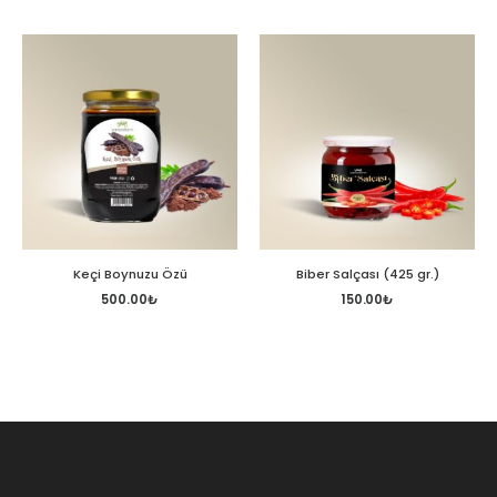
Keçi Boynuzu Özü
Biber Salçası (425 gr.)
500.00
₺
150.00
₺