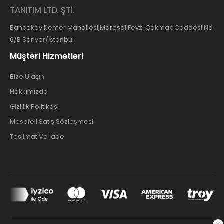
TANITIM LTD. ŞTİ.
Bahçeköy Kemer Mahallesi,Mareşal Fevzi Çakmak Caddesi No
6/B Sarıyer/İstanbul
Müşteri Hizmetleri
Bize Ulaşın
Hakkımızda
Gizlilik Politikası
Mesafeli Satış Sözleşmesi
Teslimat Ve İade