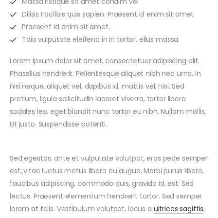
Massa ristique sit amet condim vel
Dilisis Facilisis quis sapien. Praesent id enim sit amet
Praesent id enim sit amet.
Tdio vulputate eleifend in in tortor. ellus massa.
Lorem ipsum dolor sit amet, consectetuer adipiscing elit.
Phasellus hendrerit. Pellentesque aliquet nibh nec urna. In
nisi neque, aliquet vel, dapibus id, mattis vel, nisi. Sed
pretium, ligula sollicitudin laoreet viverra, tortor libero
sodales leo, eget blandit nunc tortor eu nibh. Nullam mollis.
Ut justo. Suspendisse potenti.
Sed egestas, ante et vulputate volutpat, eros pede semper
est, vitae luctus metus libero eu augue. Morbi purus libero,
faucibus adipiscing, commodo quis, gravida id, est. Sed
lectus. Praesent elementum hendrerit tortor. Sed semper
lorem at felis. Vestibulum volutpat, lacus a
ultrices sagittis
,