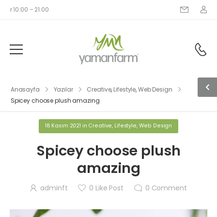
r 10:00 – 21:00
Anasayfa
Yazılar
Creative
,
Lifestyle
,
Web Design
Spicey choose plush amazing
18 Kasım 2021
in
Creative
,
Lifestyle
,
Web Design
Spicey choose plush
amazing
adminft
0
Like Post
0
Comment